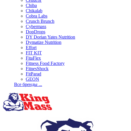
Cellucor
Chiba
Chikalab
Cobra Labs
Crunch Brunch
Cybermass
DopDrops
DY Dorian Yates Nutrition
Dymatize Nutrition
Effort
FIT KIT
FitaFlex
Fitness Food Factory
FitnesShock
FitParad
GEON
Все бренды ...