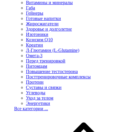
Витамины и минералы
Габа
Гейнеры
Готовые напитки
Жиросжигатели
Здоровье и долголетие
Изотоники
Коэнзим Q10
Креатин
Л-Глютамин (L-Glutamine)
Омега-3
Перед тренировкой
Питомцам
Повышение тестостерона
Посттренировочные комплексы
Протеин
Суставы и связки
Углеводы
Уход за телом
Энергетики
Все категории ...