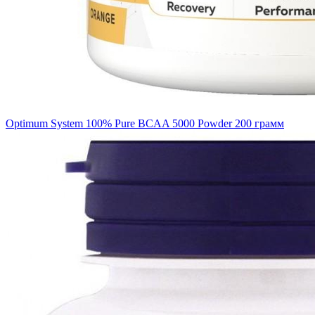
Optimum System 100% Pure BCAA 5000 Powder 200 грамм