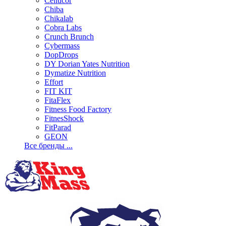
Cellucor
Chiba
Chikalab
Cobra Labs
Crunch Brunch
Cybermass
DopDrops
DY Dorian Yates Nutrition
Dymatize Nutrition
Effort
FIT KIT
FitaFlex
Fitness Food Factory
FitnesShock
FitParad
GEON
Все бренды ...