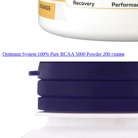
Optimum System 100% Pure BCAA 5000 Powder 200 грамм