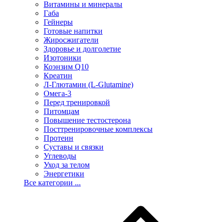
Витамины и минералы
Габа
Гейнеры
Готовые напитки
Жиросжигатели
Здоровье и долголетие
Изотоники
Коэнзим Q10
Креатин
Л-Глютамин (L-Glutamine)
Омега-3
Перед тренировкой
Питомцам
Повышение тестостерона
Посттренировочные комплексы
Протеин
Суставы и связки
Углеводы
Уход за телом
Энергетики
Все категории ...