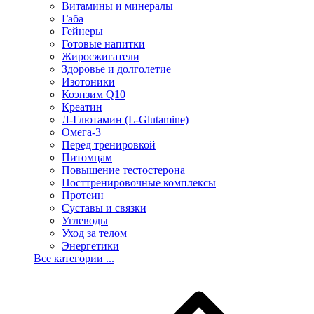
Витамины и минералы
Габа
Гейнеры
Готовые напитки
Жиросжигатели
Здоровье и долголетие
Изотоники
Коэнзим Q10
Креатин
Л-Глютамин (L-Glutamine)
Омега-3
Перед тренировкой
Питомцам
Повышение тестостерона
Посттренировочные комплексы
Протеин
Суставы и связки
Углеводы
Уход за телом
Энергетики
Все категории ...