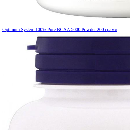
Optimum System 100% Pure BCAA 5000 Powder 200 грамм