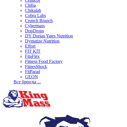
Cellucor
Chiba
Chikalab
Cobra Labs
Crunch Brunch
Cybermass
DopDrops
DY Dorian Yates Nutrition
Dymatize Nutrition
Effort
FIT KIT
FitaFlex
Fitness Food Factory
FitnesShock
FitParad
GEON
Все бренды ...