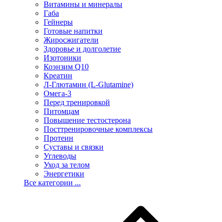
Витамины и минералы
Габа
Гейнеры
Готовые напитки
Жиросжигатели
Здоровье и долголетие
Изотоники
Коэнзим Q10
Креатин
Л-Глютамин (L-Glutamine)
Омега-3
Перед тренировкой
Питомцам
Повышение тестостерона
Посттренировочные комплексы
Протеин
Суставы и связки
Углеводы
Уход за телом
Энергетики
Все категории ...