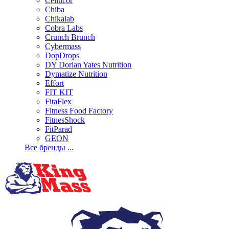
Cellucor
Chiba
Chikalab
Cobra Labs
Crunch Brunch
Cybermass
DopDrops
DY Dorian Yates Nutrition
Dymatize Nutrition
Effort
FIT KIT
FitaFlex
Fitness Food Factory
FitnesShock
FitParad
GEON
Все бренды ...