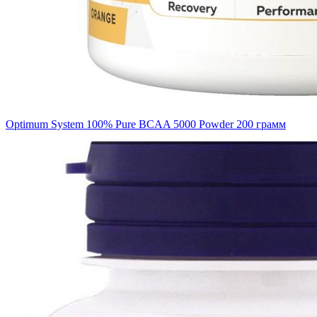
Optimum System 100% Pure BCAA 5000 Powder 200 грамм