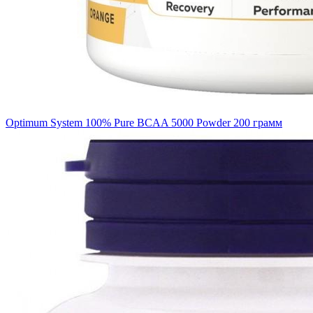
Optimum System 100% Pure BCAA 5000 Powder 200 грамм