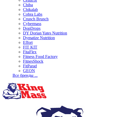
Cellucor
Chiba
Chikalab
Cobra Labs
Crunch Brunch
Cybermass
DopDrops
DY Dorian Yates Nutrition
Dymatize Nutrition
Effort
FIT KIT
FitaFlex
Fitness Food Factory
FitnesShock
FitParad
GEON
Все бренды ...