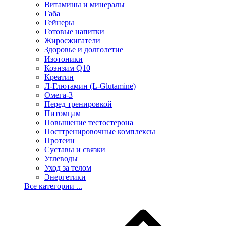
Витамины и минералы
Габа
Гейнеры
Готовые напитки
Жиросжигатели
Здоровье и долголетие
Изотоники
Коэнзим Q10
Креатин
Л-Глютамин (L-Glutamine)
Омега-3
Перед тренировкой
Питомцам
Повышение тестостерона
Посттренировочные комплексы
Протеин
Суставы и связки
Углеводы
Уход за телом
Энергетики
Все категории ...