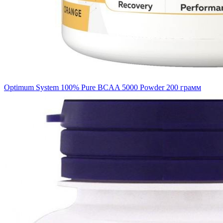
Optimum System 100% Pure BCAA 5000 Powder 200 грамм