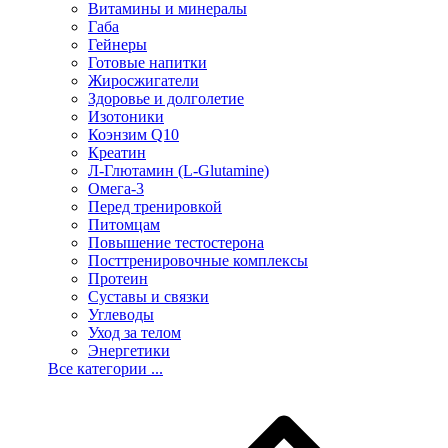
Витамины и минералы
Габа
Гейнеры
Готовые напитки
Жиросжигатели
Здоровье и долголетие
Изотоники
Коэнзим Q10
Креатин
Л-Глютамин (L-Glutamine)
Омега-3
Перед тренировкой
Питомцам
Повышение тестостерона
Посттренировочные комплексы
Протеин
Суставы и связки
Углеводы
Уход за телом
Энергетики
Все категории ...