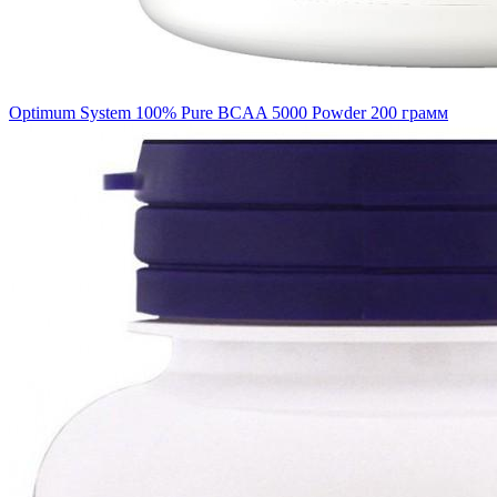
Optimum System 100% Pure BCAA 5000 Powder 200 грамм