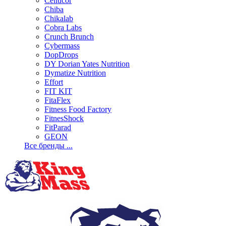
Cellucor
Chiba
Chikalab
Cobra Labs
Crunch Brunch
Cybermass
DopDrops
DY Dorian Yates Nutrition
Dymatize Nutrition
Effort
FIT KIT
FitaFlex
Fitness Food Factory
FitnesShock
FitParad
GEON
Все бренды ...