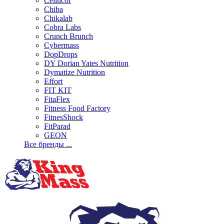
Cellucor
Chiba
Chikalab
Cobra Labs
Crunch Brunch
Cybermass
DopDrops
DY Dorian Yates Nutrition
Dymatize Nutrition
Effort
FIT KIT
FitaFlex
Fitness Food Factory
FitnesShock
FitParad
GEON
Все бренды ...