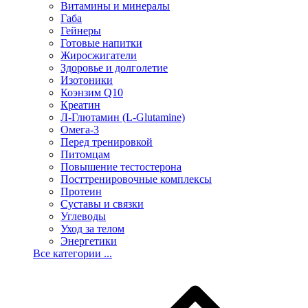
Витамины и минералы
Габа
Гейнеры
Готовые напитки
Жиросжигатели
Здоровье и долголетие
Изотоники
Коэнзим Q10
Креатин
Л-Глютамин (L-Glutamine)
Омега-3
Перед тренировкой
Питомцам
Повышение тестостерона
Посттренировочные комплексы
Протеин
Суставы и связки
Углеводы
Уход за телом
Энергетики
Все категории ...