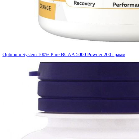
Optimum System 100% Pure BCAA 5000 Powder 200 грамм