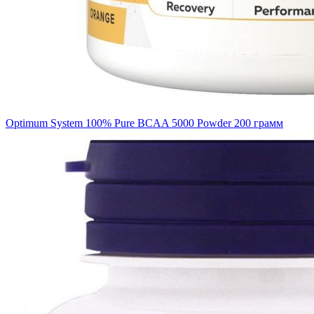
Optimum System 100% Pure BCAA 5000 Powder 200 грамм