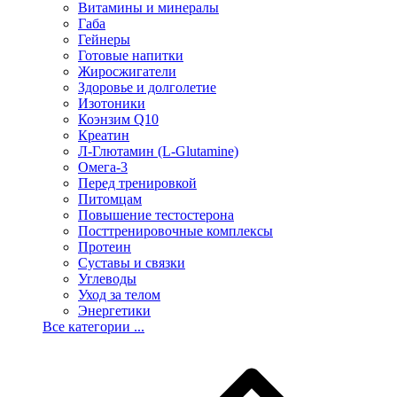
Витамины и минералы
Габа
Гейнеры
Готовые напитки
Жиросжигатели
Здоровье и долголетие
Изотоники
Коэнзим Q10
Креатин
Л-Глютамин (L-Glutamine)
Омега-3
Перед тренировкой
Питомцам
Повышение тестостерона
Посттренировочные комплексы
Протеин
Суставы и связки
Углеводы
Уход за телом
Энергетики
Все категории ...