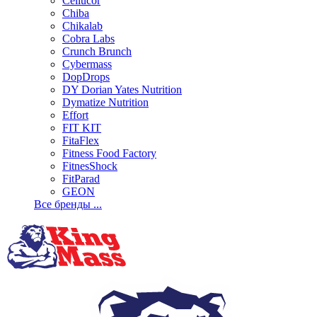
Cellucor
Chiba
Chikalab
Cobra Labs
Crunch Brunch
Cybermass
DopDrops
DY Dorian Yates Nutrition
Dymatize Nutrition
Effort
FIT KIT
FitaFlex
Fitness Food Factory
FitnesShock
FitParad
GEON
Все бренды ...