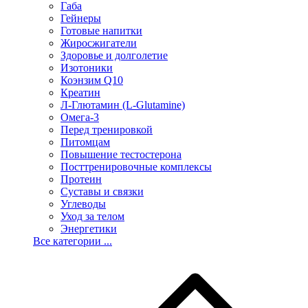
Габа
Гейнеры
Готовые напитки
Жиросжигатели
Здоровье и долголетие
Изотоники
Коэнзим Q10
Креатин
Л-Глютамин (L-Glutamine)
Омега-3
Перед тренировкой
Питомцам
Повышение тестостерона
Посттренировочные комплексы
Протеин
Суставы и связки
Углеводы
Уход за телом
Энергетики
Все категории ...