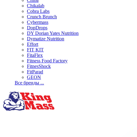
Chiba
Chikalab
Cobra Labs
Crunch Brunch
Cybermass
DopDrops
DY Dorian Yates Nutrition
Dymatize Nutrition
Effort
FIT KIT
FitaFlex
Fitness Food Factory
FitnesShock
FitParad
GEON
Все бренды ...