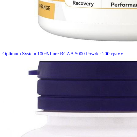
Optimum System 100% Pure BCAA 5000 Powder 200 грамм