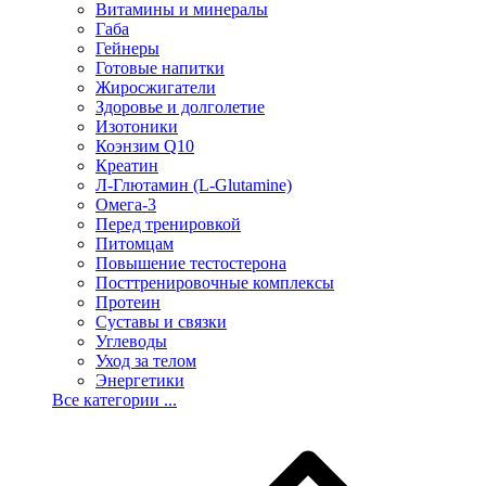
Витамины и минералы
Габа
Гейнеры
Готовые напитки
Жиросжигатели
Здоровье и долголетие
Изотоники
Коэнзим Q10
Креатин
Л-Глютамин (L-Glutamine)
Омега-3
Перед тренировкой
Питомцам
Повышение тестостерона
Посттренировочные комплексы
Протеин
Суставы и связки
Углеводы
Уход за телом
Энергетики
Все категории ...