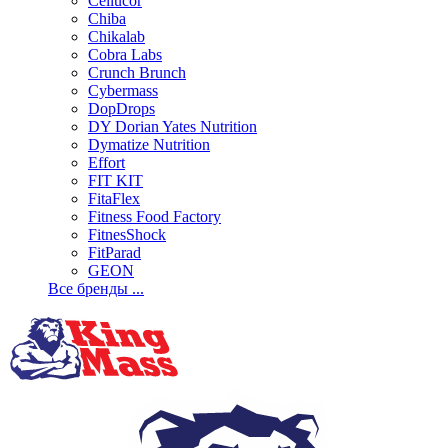
Cellucor
Chiba
Chikalab
Cobra Labs
Crunch Brunch
Cybermass
DopDrops
DY Dorian Yates Nutrition
Dymatize Nutrition
Effort
FIT KIT
FitaFlex
Fitness Food Factory
FitnesShock
FitParad
GEON
Все бренды ...