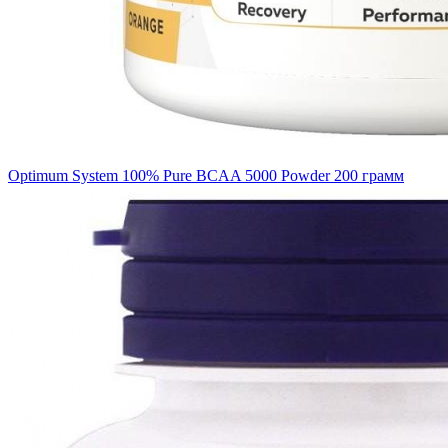
Optimum System 100% Pure BCAA 5000 Powder 200 грамм