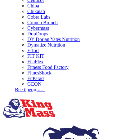
Cellucor
Chiba
Chikalab
Cobra Labs
Crunch Brunch
Cybermass
DopDrops
DY Dorian Yates Nutrition
Dymatize Nutrition
Effort
FIT KIT
FitaFlex
Fitness Food Factory
FitnesShock
FitParad
GEON
Все бренды ...