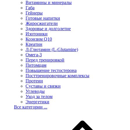
Витамины и минералы
Габа
Гейнеры
Готовые напитки
Жиросжигатели
Здоровье и долголетие
Изотоники
Коэнзим Q10
Креатин
Л-Глютамин (L-Glutamine)
Омега-3
Перед тренировкой
Питомцам
Повышение тестостерона
Посттренировочные комплексы
Протеин
Суставы и связки
Углеводы
Уход за телом
Энергетики
Все категории ...