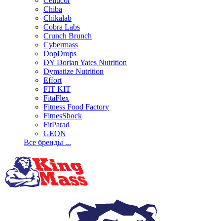
Cellucor
Chiba
Chikalab
Cobra Labs
Crunch Brunch
Cybermass
DopDrops
DY Dorian Yates Nutrition
Dymatize Nutrition
Effort
FIT KIT
FitaFlex
Fitness Food Factory
FitnesShock
FitParad
GEON
Все бренды ...