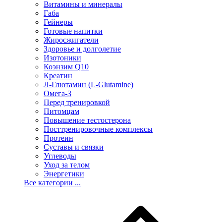
Витамины и минералы
Габа
Гейнеры
Готовые напитки
Жиросжигатели
Здоровье и долголетие
Изотоники
Коэнзим Q10
Креатин
Л-Глютамин (L-Glutamine)
Омега-3
Перед тренировкой
Питомцам
Повышение тестостерона
Посттренировочные комплексы
Протеин
Суставы и связки
Углеводы
Уход за телом
Энергетики
Все категории ...