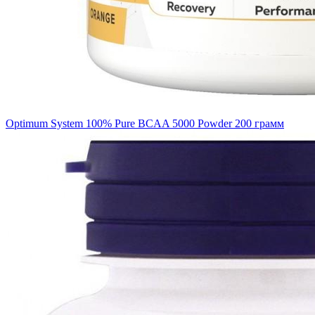
Optimum System 100% Pure BCAA 5000 Powder 200 грамм