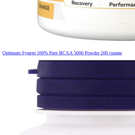
Optimum System 100% Pure BCAA 5000 Powder 200 грамм