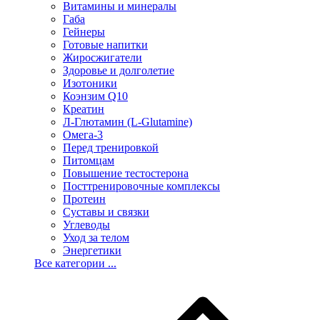
Витамины и минералы
Габа
Гейнеры
Готовые напитки
Жиросжигатели
Здоровье и долголетие
Изотоники
Коэнзим Q10
Креатин
Л-Глютамин (L-Glutamine)
Омега-3
Перед тренировкой
Питомцам
Повышение тестостерона
Посттренировочные комплексы
Протеин
Суставы и связки
Углеводы
Уход за телом
Энергетики
Все категории ...