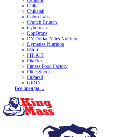
Cellucor
Chiba
Chikalab
Cobra Labs
Crunch Brunch
Cybermass
DopDrops
DY Dorian Yates Nutrition
Dymatize Nutrition
Effort
FIT KIT
FitaFlex
Fitness Food Factory
FitnesShock
FitParad
GEON
Все бренды ...