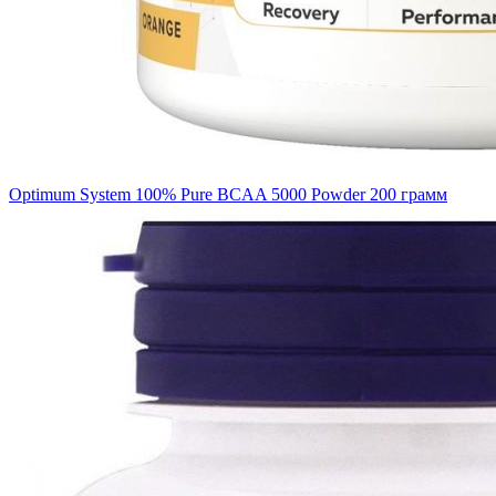
Optimum System 100% Pure BCAA 5000 Powder 200 грамм