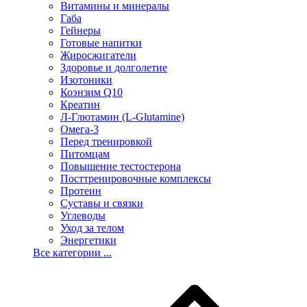
Витамины и минералы
Габа
Гейнеры
Готовые напитки
Жиросжигатели
Здоровье и долголетие
Изотоники
Коэнзим Q10
Креатин
Л-Глютамин (L-Glutamine)
Омега-3
Перед тренировкой
Питомцам
Повышение тестостерона
Посттренировочные комплексы
Протеин
Суставы и связки
Углеводы
Уход за телом
Энергетики
Все категории ...