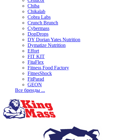
Cellucor
Chiba
Chikalab
Cobra Labs
Crunch Brunch
Cybermass
DopDrops
DY Dorian Yates Nutrition
Dymatize Nutrition
Effort
FIT KIT
FitaFlex
Fitness Food Factory
FitnesShock
FitParad
GEON
Все бренды ...