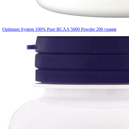
Optimum System 100% Pure BCAA 5000 Powder 200 грамм