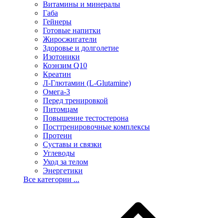
Витамины и минералы
Габа
Гейнеры
Готовые напитки
Жиросжигатели
Здоровье и долголетие
Изотоники
Коэнзим Q10
Креатин
Л-Глютамин (L-Glutamine)
Омега-3
Перед тренировкой
Питомцам
Повышение тестостерона
Посттренировочные комплексы
Протеин
Суставы и связки
Углеводы
Уход за телом
Энергетики
Все категории ...