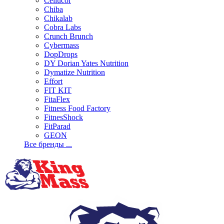
Cellucor
Chiba
Chikalab
Cobra Labs
Crunch Brunch
Cybermass
DopDrops
DY Dorian Yates Nutrition
Dymatize Nutrition
Effort
FIT KIT
FitaFlex
Fitness Food Factory
FitnesShock
FitParad
GEON
Все бренды ...