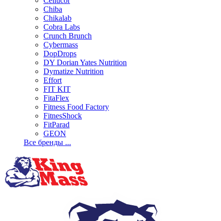
Cellucor
Chiba
Chikalab
Cobra Labs
Crunch Brunch
Cybermass
DopDrops
DY Dorian Yates Nutrition
Dymatize Nutrition
Effort
FIT KIT
FitaFlex
Fitness Food Factory
FitnesShock
FitParad
GEON
Все бренды ...