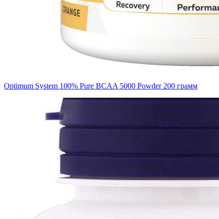
Optimum System 100% Pure BCAA 5000 Powder 200 грамм