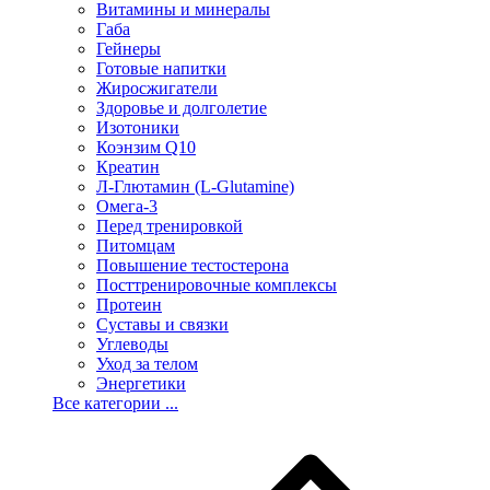
Витамины и минералы
Габа
Гейнеры
Готовые напитки
Жиросжигатели
Здоровье и долголетие
Изотоники
Коэнзим Q10
Креатин
Л-Глютамин (L-Glutamine)
Омега-3
Перед тренировкой
Питомцам
Повышение тестостерона
Посттренировочные комплексы
Протеин
Суставы и связки
Углеводы
Уход за телом
Энергетики
Все категории ...