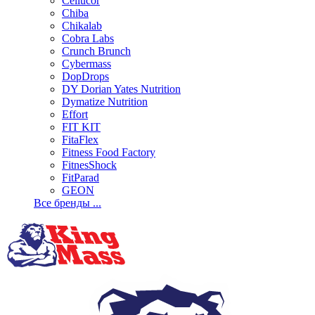
Cellucor
Chiba
Chikalab
Cobra Labs
Crunch Brunch
Cybermass
DopDrops
DY Dorian Yates Nutrition
Dymatize Nutrition
Effort
FIT KIT
FitaFlex
Fitness Food Factory
FitnesShock
FitParad
GEON
Все бренды ...