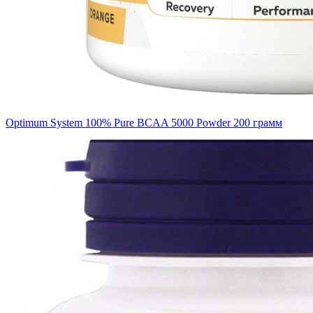
Optimum System 100% Pure BCAA 5000 Powder 200 грамм