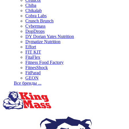
Cellucor
Chiba
Chikalab
Cobra Labs
Crunch Brunch
Cybermass
DopDrops
DY Dorian Yates Nutrition
Dymatize Nutrition
Effort
FIT KIT
FitaFlex
Fitness Food Factory
FitnesShock
FitParad
GEON
Все бренды ...