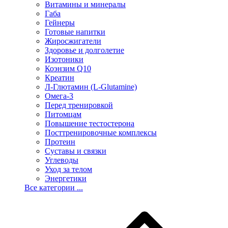
Витамины и минералы
Габа
Гейнеры
Готовые напитки
Жиросжигатели
Здоровье и долголетие
Изотоники
Коэнзим Q10
Креатин
Л-Глютамин (L-Glutamine)
Омега-3
Перед тренировкой
Питомцам
Повышение тестостерона
Посттренировочные комплексы
Протеин
Суставы и связки
Углеводы
Уход за телом
Энергетики
Все категории ...