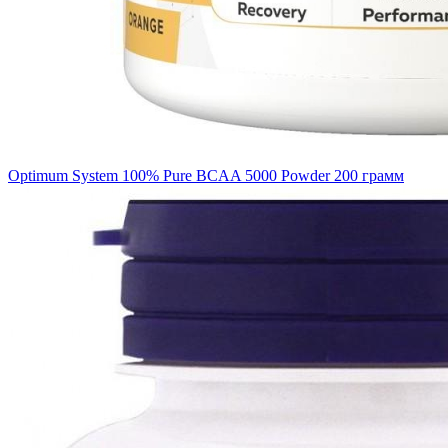
Optimum System 100% Pure BCAA 5000 Powder 200 грамм