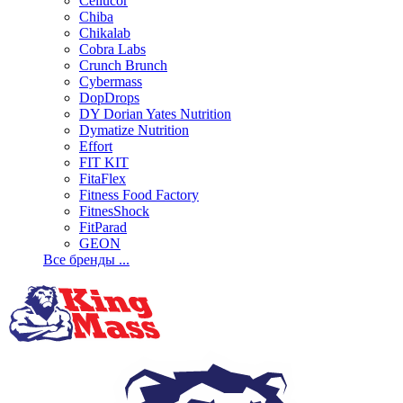
Cellucor
Chiba
Chikalab
Cobra Labs
Crunch Brunch
Cybermass
DopDrops
DY Dorian Yates Nutrition
Dymatize Nutrition
Effort
FIT KIT
FitaFlex
Fitness Food Factory
FitnesShock
FitParad
GEON
Все бренды ...