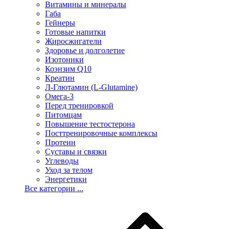
Витамины и минералы
Габа
Гейнеры
Готовые напитки
Жиросжигатели
Здоровье и долголетие
Изотоники
Коэнзим Q10
Креатин
Л-Глютамин (L-Glutamine)
Омега-3
Перед тренировкой
Питомцам
Повышение тестостерона
Посттренировочные комплексы
Протеин
Суставы и связки
Углеводы
Уход за телом
Энергетики
Все категории ...