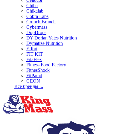
Cellucor
Chiba
Chikalab
Cobra Labs
Crunch Brunch
Cybermass
DopDrops
DY Dorian Yates Nutrition
Dymatize Nutrition
Effort
FIT KIT
FitaFlex
Fitness Food Factory
FitnesShock
FitParad
GEON
Все бренды ...