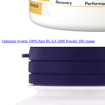
Optimum System 100% Pure BCAA 5000 Powder 200 грамм