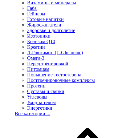
Витамины и минералы
Габа
Гейнеры
Готовые напитки
Жиросжигатели
Здоровье и долголетие
Изотоники
Коэнзим Q10
Креатин
Л-Глютамин (L-Glutamine)
Омега-3
Перед тренировкой
Питомцам
Повышение тестостерона
Посттренировочные комплексы
Протеин
Суставы и связки
Углеводы
Уход за телом
Энергетики
Все категории ...