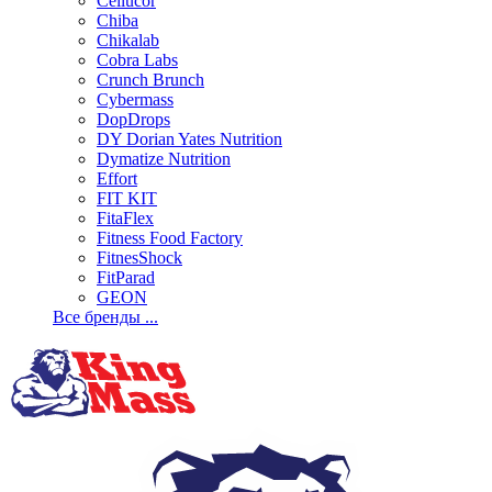
Cellucor
Chiba
Chikalab
Cobra Labs
Crunch Brunch
Cybermass
DopDrops
DY Dorian Yates Nutrition
Dymatize Nutrition
Effort
FIT KIT
FitaFlex
Fitness Food Factory
FitnesShock
FitParad
GEON
Все бренды ...