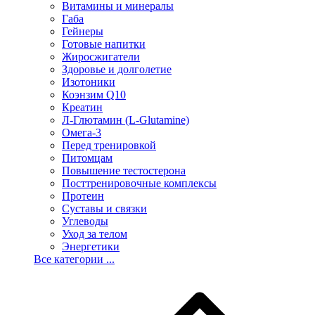
Витамины и минералы
Габа
Гейнеры
Готовые напитки
Жиросжигатели
Здоровье и долголетие
Изотоники
Коэнзим Q10
Креатин
Л-Глютамин (L-Glutamine)
Омега-3
Перед тренировкой
Питомцам
Повышение тестостерона
Посттренировочные комплексы
Протеин
Суставы и связки
Углеводы
Уход за телом
Энергетики
Все категории ...