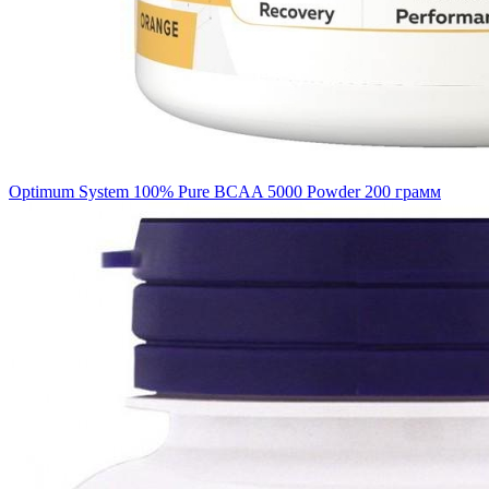
Optimum System 100% Pure BCAA 5000 Powder 200 грамм