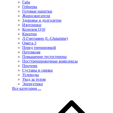
Габа
Гейнеры
Готовые напитки
Жиросжигатели
Здоровье и долголетие
Изотоники
Коэнзим Q10
Креатин
Л-Глютамин (L-Glutamine)
Омега-3
Перед тренировкой
Питомцам
Повышение тестостерона
Посттренировочные комплексы
Протеин
Суставы и связки
Углеводы
Уход за телом
Энергетики
Все категории ...