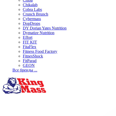
Chiba
Chikalab
Cobra Labs
Crunch Brunch
Cybermass
DopDrops
DY Dorian Yates Nutrition
Dymatize Nutrition
Effort
FIT KIT
FitaFlex
Fitness Food Factory
FitnesShock
FitParad
GEON
Все бренды ...