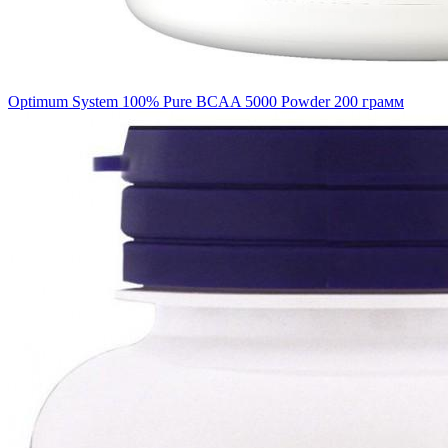
Optimum System 100% Pure BCAA 5000 Powder 200 грамм