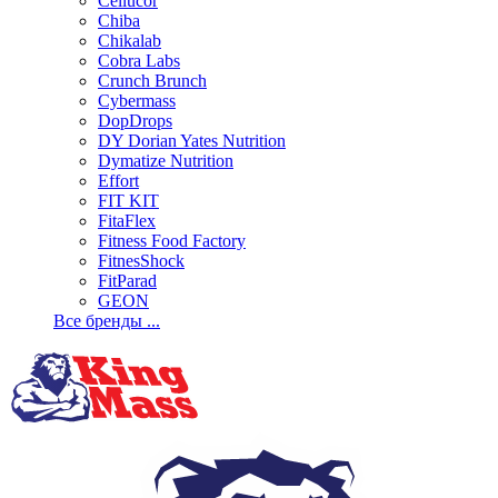
Cellucor
Chiba
Chikalab
Cobra Labs
Crunch Brunch
Cybermass
DopDrops
DY Dorian Yates Nutrition
Dymatize Nutrition
Effort
FIT KIT
FitaFlex
Fitness Food Factory
FitnesShock
FitParad
GEON
Все бренды ...