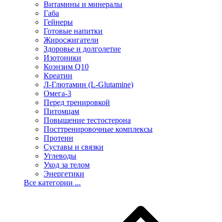
Витамины и минералы
Габа
Гейнеры
Готовые напитки
Жиросжигатели
Здоровье и долголетие
Изотоники
Коэнзим Q10
Креатин
Л-Глютамин (L-Glutamine)
Омега-3
Перед тренировкой
Питомцам
Повышение тестостерона
Посттренировочные комплексы
Протеин
Суставы и связки
Углеводы
Уход за телом
Энергетики
Все категории ...