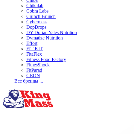
Chiba
Chikalab
Cobra Labs
Crunch Brunch
Cybermass
DopDrops
DY Dorian Yates Nutrition
Dymatize Nutrition
Effort
FIT KIT
FitaFlex
Fitness Food Factory
FitnesShock
FitParad
GEON
Все бренды ...