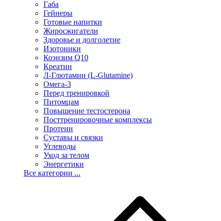
Габа
Гейнеры
Готовые напитки
Жиросжигатели
Здоровье и долголетие
Изотоники
Коэнзим Q10
Креатин
Л-Глютамин (L-Glutamine)
Омега-3
Перед тренировкой
Питомцам
Повышение тестостерона
Посттренировочные комплексы
Протеин
Суставы и связки
Углеводы
Уход за телом
Энергетики
Все категории ...