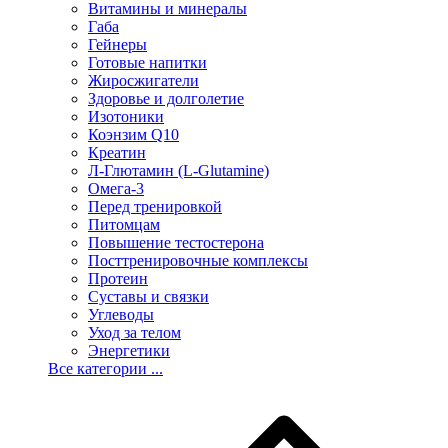
Витамины и минералы
Габа
Гейнеры
Готовые напитки
Жиросжигатели
Здоровье и долголетие
Изотоники
Коэнзим Q10
Креатин
Л-Глютамин (L-Glutamine)
Омега-3
Перед тренировкой
Питомцам
Повышение тестостерона
Посттренировочные комплексы
Протеин
Суставы и связки
Углеводы
Уход за телом
Энергетики
Все категории ...