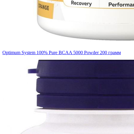
Optimum System 100% Pure BCAA 5000 Powder 200 грамм