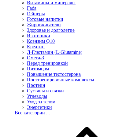
Витамины и минералы
Габа
Гейнеры
Готовые напитки
Жиросжигатели
Здоровье и долголетие
Изотоники
Коэнзим Q10
Креатин
Л-Глютамин (L-Glutamine)
Омега-3
Перед тренировкой
Питомцам
Повышение тестостерона
Посттренировочные комплексы
Протеин
Суставы и связки
Углеводы
Уход за телом
Энергетики
Все категории ...