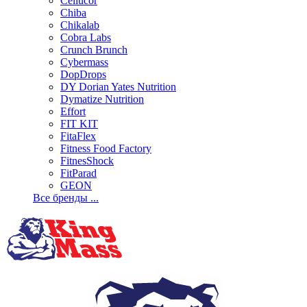
Cellucor
Chiba
Chikalab
Cobra Labs
Crunch Brunch
Cybermass
DopDrops
DY Dorian Yates Nutrition
Dymatize Nutrition
Effort
FIT KIT
FitaFlex
Fitness Food Factory
FitnesShock
FitParad
GEON
Все бренды ...