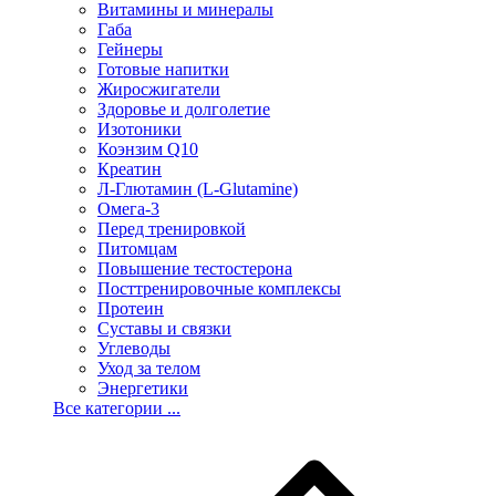
Витамины и минералы
Габа
Гейнеры
Готовые напитки
Жиросжигатели
Здоровье и долголетие
Изотоники
Коэнзим Q10
Креатин
Л-Глютамин (L-Glutamine)
Омега-3
Перед тренировкой
Питомцам
Повышение тестостерона
Посттренировочные комплексы
Протеин
Суставы и связки
Углеводы
Уход за телом
Энергетики
Все категории ...