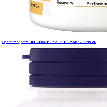
Optimum System 100% Pure BCAA 5000 Powder 200 грамм