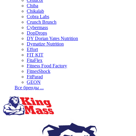
Cellucor
Chiba
Chikalab
Cobra Labs
Crunch Brunch
Cybermass
DopDrops
DY Dorian Yates Nutrition
Dymatize Nutrition
Effort
FIT KIT
FitaFlex
Fitness Food Factory
FitnesShock
FitParad
GEON
Все бренды ...