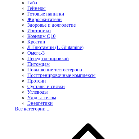
Габа
Гейнеры
Готовые напитки
Жиросжигатели
Здоровье и долголетие
Изотоники
Коэнзим Q10
Креатин
Л-Глютамин (L-Glutamine)
Омега-3
Перед тренировкой
Питомцам
Повышение тестостерона
Посттренировочные комплексы
Протеин
Суставы и связки
Углеводы
Уход за телом
Энергетики
Все категории ...