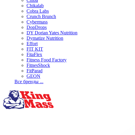
Chiba
Chikalab
Cobra Labs
Crunch Brunch
Cybermass
DopDrops
DY Dorian Yates Nutrition
Dymatize Nutrition
Effort
FIT KIT
FitaFlex
Fitness Food Factory
FitnesShock
FitParad
GEON
Все бренды ...