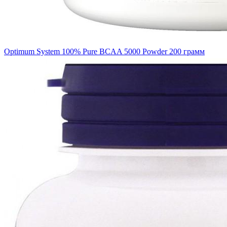
Optimum System 100% Pure BCAA 5000 Powder 200 грамм