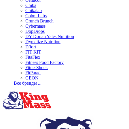
Cellucor
Chiba
Chikalab
Cobra Labs
Crunch Brunch
Cybermass
DopDrops
DY Dorian Yates Nutrition
Dymatize Nutrition
Effort
FIT KIT
FitaFlex
Fitness Food Factory
FitnesShock
FitParad
GEON
Все бренды ...