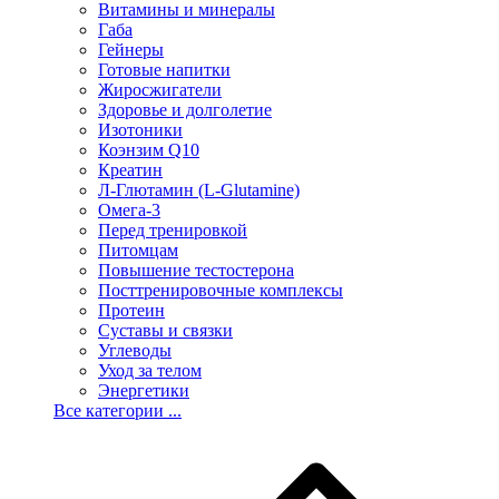
Витамины и минералы
Габа
Гейнеры
Готовые напитки
Жиросжигатели
Здоровье и долголетие
Изотоники
Коэнзим Q10
Креатин
Л-Глютамин (L-Glutamine)
Омега-3
Перед тренировкой
Питомцам
Повышение тестостерона
Посттренировочные комплексы
Протеин
Суставы и связки
Углеводы
Уход за телом
Энергетики
Все категории ...