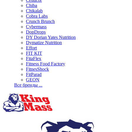
Cellucor
Chiba
Chikalab
Cobra Labs
Crunch Brunch
Cybermass
DopDrops
DY Dorian Yates Nutrition
Dymatize Nutrition
Effort
FIT KIT
FitaFlex
Fitness Food Factory
FitnesShock
FitParad
GEON
Все бренды ...