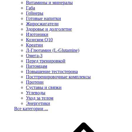
Витамины и минералы
Габа
Гейнеры
Готовые напитки
Жиросжигатели
Здоровье и долголетие
Изотоники
Коэнзим Q10
Креатин
Л-Глютамин (L-Glutamine)
Омега-3
Перед тренировкой
Питомцам
Повышение тестостерона
Посттренировочные комплексы
Протеин
Суставы и связки
Углеводы
Уход за телом
Энергетики
Все категории ...