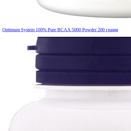
Optimum System 100% Pure BCAA 5000 Powder 200 грамм