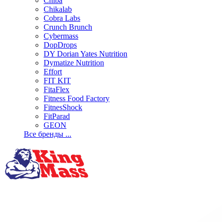
Chiba
Chikalab
Cobra Labs
Crunch Brunch
Cybermass
DopDrops
DY Dorian Yates Nutrition
Dymatize Nutrition
Effort
FIT KIT
FitaFlex
Fitness Food Factory
FitnesShock
FitParad
GEON
Все бренды ...