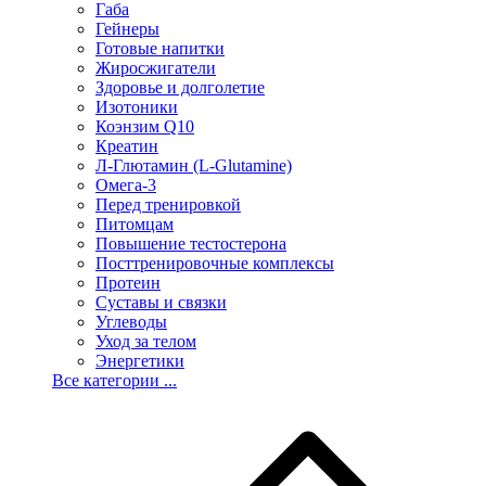
Габа
Гейнеры
Готовые напитки
Жиросжигатели
Здоровье и долголетие
Изотоники
Коэнзим Q10
Креатин
Л-Глютамин (L-Glutamine)
Омега-3
Перед тренировкой
Питомцам
Повышение тестостерона
Посттренировочные комплексы
Протеин
Суставы и связки
Углеводы
Уход за телом
Энергетики
Все категории ...