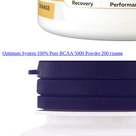
Optimum System 100% Pure BCAA 5000 Powder 200 грамм