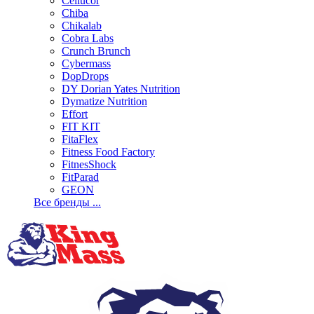
Cellucor
Chiba
Chikalab
Cobra Labs
Crunch Brunch
Cybermass
DopDrops
DY Dorian Yates Nutrition
Dymatize Nutrition
Effort
FIT KIT
FitaFlex
Fitness Food Factory
FitnesShock
FitParad
GEON
Все бренды ...