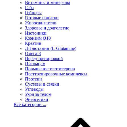
Витамины и минералы
Габа
Гейнеры
Готовые напитки
Жиросжигатели
Здоровье и долголетие
Изотоники
Коэнзим Q10
Креатин
Л-Глютамин (L-Glutamine)
Омега-3
Перед тренировкой
Питомцам
Повышение тестостерона
Посттренировочные комплексы
Протеин
Суставы и связки
Углеводы
Уход за телом
Энергетики
Все категории ...