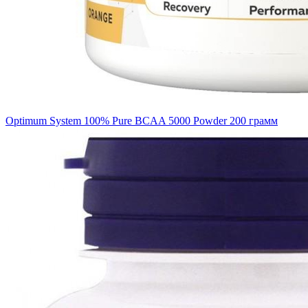
Optimum System 100% Pure BCAA 5000 Powder 200 грамм