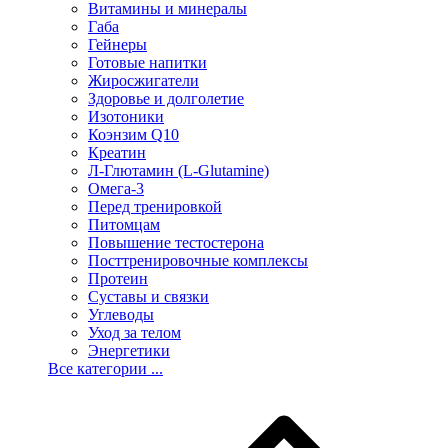
Витамины и минералы
Габа
Гейнеры
Готовые напитки
Жиросжигатели
Здоровье и долголетие
Изотоники
Коэнзим Q10
Креатин
Л-Глютамин (L-Glutamine)
Омега-3
Перед тренировкой
Питомцам
Повышение тестостерона
Посттренировочные комплексы
Протеин
Суставы и связки
Углеводы
Уход за телом
Энергетики
Все категории ...