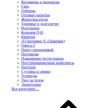
Витамины и минералы
Габа
Гейнеры
Готовые напитки
Жиросжигатели
Здоровье и долголетие
Изотоники
Коэнзим Q10
Креатин
Л-Глютамин (L-Glutamine)
Омега-3
Перед тренировкой
Питомцам
Повышение тестостерона
Посттренировочные комплексы
Протеин
Суставы и связки
Углеводы
Уход за телом
Энергетики
Все категории ...