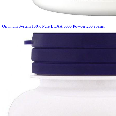
Optimum System 100% Pure BCAA 5000 Powder 200 грамм