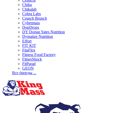
Cellucor
Chiba
Chikalab
Cobra Labs
Crunch Brunch
Cybermass
DopDrops
DY Dorian Yates Nutrition
Dymatize Nutrition
Effort
FIT KIT
FitaFlex
Fitness Food Factory
FitnesShock
FitParad
GEON
Все бренды ...