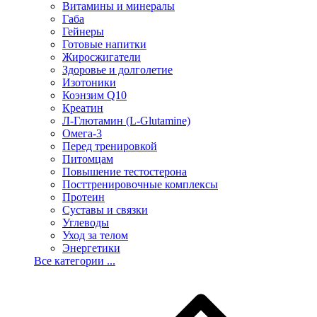
Витамины и минералы
Габа
Гейнеры
Готовые напитки
Жиросжигатели
Здоровье и долголетие
Изотоники
Коэнзим Q10
Креатин
Л-Глютамин (L-Glutamine)
Омега-3
Перед тренировкой
Питомцам
Повышение тестостерона
Посттренировочные комплексы
Протеин
Суставы и связки
Углеводы
Уход за телом
Энергетики
Все категории ...