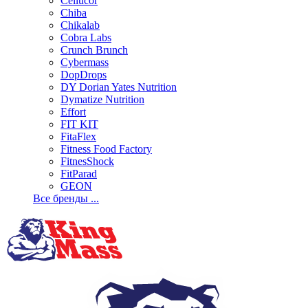
Cellucor
Chiba
Chikalab
Cobra Labs
Crunch Brunch
Cybermass
DopDrops
DY Dorian Yates Nutrition
Dymatize Nutrition
Effort
FIT KIT
FitaFlex
Fitness Food Factory
FitnesShock
FitParad
GEON
Все бренды ...