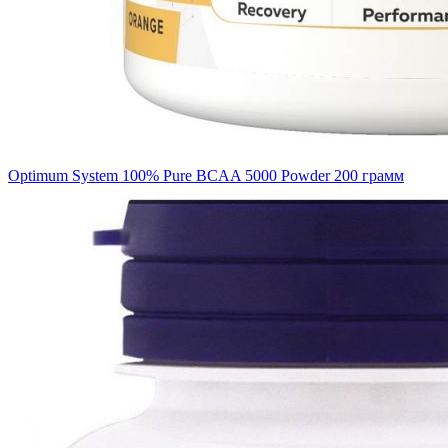
Optimum System 100% Pure BCAA 5000 Powder 200 грамм