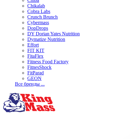
Chiba
Chikalab
Cobra Labs
Crunch Brunch
Cybermass
DopDrops
DY Dorian Yates Nutrition
Dymatize Nutrition
Effort
FIT KIT
FitaFlex
Fitness Food Factory
FitnesShock
FitParad
GEON
Все бренды ...