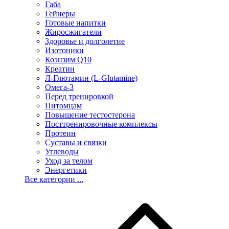
Габа
Гейнеры
Готовые напитки
Жиросжигатели
Здоровье и долголетие
Изотоники
Коэнзим Q10
Креатин
Л-Глютамин (L-Glutamine)
Омега-3
Перед тренировкой
Питомцам
Повышение тестостерона
Посттренировочные комплексы
Протеин
Суставы и связки
Углеводы
Уход за телом
Энергетики
Все категории ...