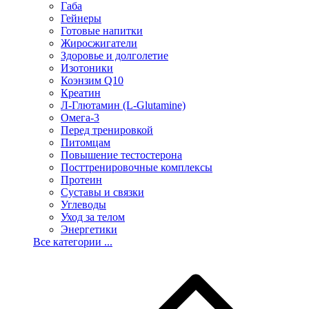
Габа
Гейнеры
Готовые напитки
Жиросжигатели
Здоровье и долголетие
Изотоники
Коэнзим Q10
Креатин
Л-Глютамин (L-Glutamine)
Омега-3
Перед тренировкой
Питомцам
Повышение тестостерона
Посттренировочные комплексы
Протеин
Суставы и связки
Углеводы
Уход за телом
Энергетики
Все категории ...