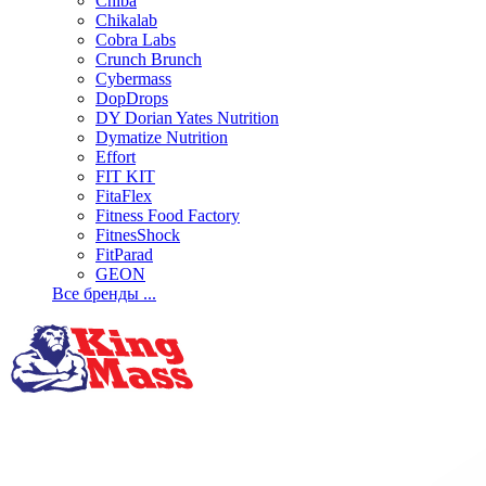
Chiba
Chikalab
Cobra Labs
Crunch Brunch
Cybermass
DopDrops
DY Dorian Yates Nutrition
Dymatize Nutrition
Effort
FIT KIT
FitaFlex
Fitness Food Factory
FitnesShock
FitParad
GEON
Все бренды ...