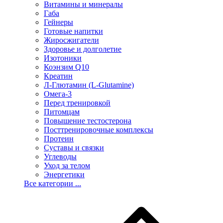
Витамины и минералы
Габа
Гейнеры
Готовые напитки
Жиросжигатели
Здоровье и долголетие
Изотоники
Коэнзим Q10
Креатин
Л-Глютамин (L-Glutamine)
Омега-3
Перед тренировкой
Питомцам
Повышение тестостерона
Посттренировочные комплексы
Протеин
Суставы и связки
Углеводы
Уход за телом
Энергетики
Все категории ...