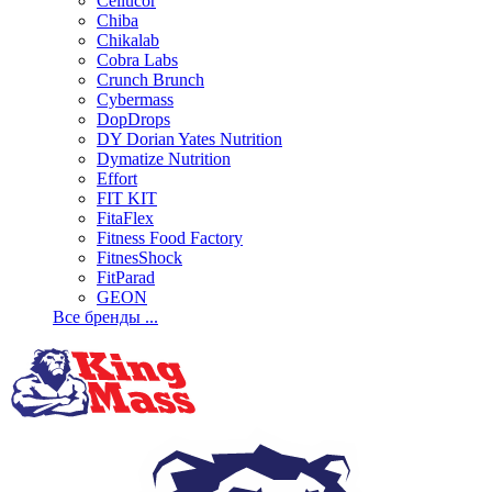
Cellucor
Chiba
Chikalab
Cobra Labs
Crunch Brunch
Cybermass
DopDrops
DY Dorian Yates Nutrition
Dymatize Nutrition
Effort
FIT KIT
FitaFlex
Fitness Food Factory
FitnesShock
FitParad
GEON
Все бренды ...