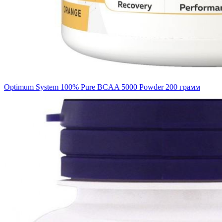
Optimum System 100% Pure BCAA 5000 Powder 200 грамм