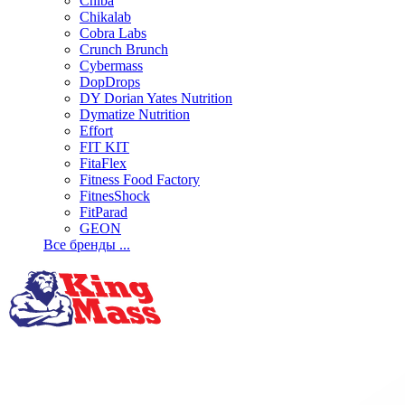
Chiba
Chikalab
Cobra Labs
Crunch Brunch
Cybermass
DopDrops
DY Dorian Yates Nutrition
Dymatize Nutrition
Effort
FIT KIT
FitaFlex
Fitness Food Factory
FitnesShock
FitParad
GEON
Все бренды ...