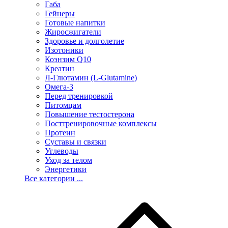
Габа
Гейнеры
Готовые напитки
Жиросжигатели
Здоровье и долголетие
Изотоники
Коэнзим Q10
Креатин
Л-Глютамин (L-Glutamine)
Омега-3
Перед тренировкой
Питомцам
Повышение тестостерона
Посттренировочные комплексы
Протеин
Суставы и связки
Углеводы
Уход за телом
Энергетики
Все категории ...