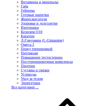
Витамины и минералы
Габа
Гейнеры
Готовые напитки
Жиросжигатели
Здоровье и долголетие
Изотоники
Коэнзим Q10
Креатин
Л-Глютамин (L-Glutamine)
Омега-3
Перед тренировкой
Питомцам
Повышение тестостерона
Посттренировочные комплексы
Протеин
Суставы и связки
Углеводы
Уход за телом
Энергетики
Все категории ...