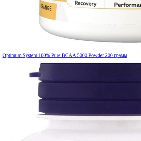
Optimum System 100% Pure BCAA 5000 Powder 200 грамм