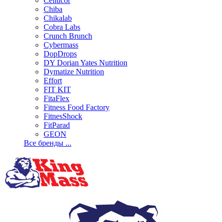
Cellucor
Chiba
Chikalab
Cobra Labs
Crunch Brunch
Cybermass
DopDrops
DY Dorian Yates Nutrition
Dymatize Nutrition
Effort
FIT KIT
FitaFlex
Fitness Food Factory
FitnesShock
FitParad
GEON
Все бренды ...