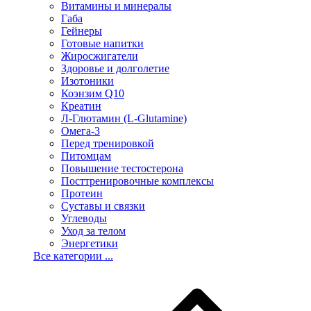
Витамины и минералы
Габа
Гейнеры
Готовые напитки
Жиросжигатели
Здоровье и долголетие
Изотоники
Коэнзим Q10
Креатин
Л-Глютамин (L-Glutamine)
Омега-3
Перед тренировкой
Питомцам
Повышение тестостерона
Посттренировочные комплексы
Протеин
Суставы и связки
Углеводы
Уход за телом
Энергетики
Все категории ...