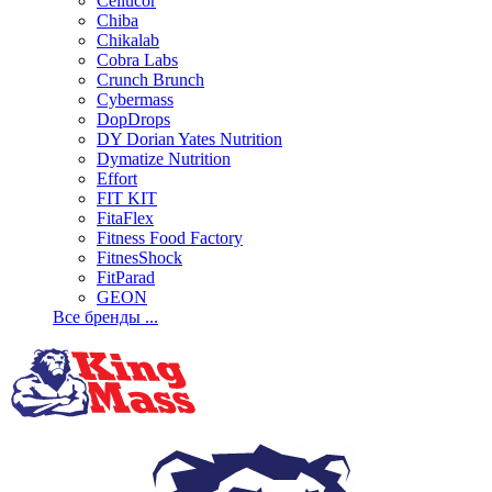
Cellucor
Chiba
Chikalab
Cobra Labs
Crunch Brunch
Cybermass
DopDrops
DY Dorian Yates Nutrition
Dymatize Nutrition
Effort
FIT KIT
FitaFlex
Fitness Food Factory
FitnesShock
FitParad
GEON
Все бренды ...