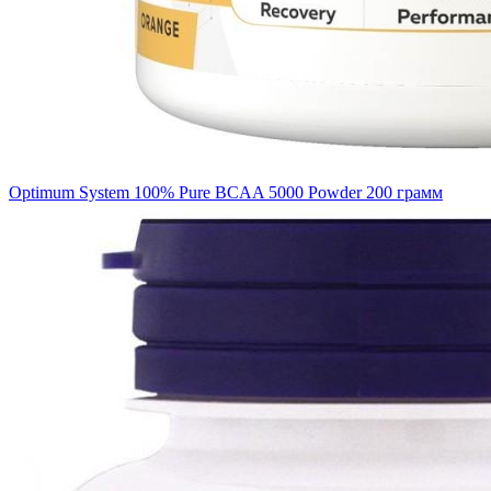
Optimum System 100% Pure BCAA 5000 Powder 200 грамм