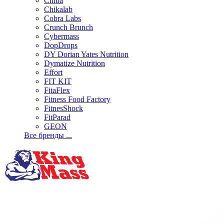
Chiba
Chikalab
Cobra Labs
Crunch Brunch
Cybermass
DopDrops
DY Dorian Yates Nutrition
Dymatize Nutrition
Effort
FIT KIT
FitaFlex
Fitness Food Factory
FitnesShock
FitParad
GEON
Все бренды ...