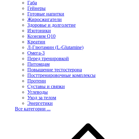
Габа
Гейнеры
Готовые напитки
Жиросжигатели
Здоровье и долголетие
Изотоники
Коэнзим Q10
Креатин
Л-Глютамин (L-Glutamine)
Омега-3
Перед тренировкой
Питомцам
Повышение тестостерона
Посттренировочные комплексы
Протеин
Суставы и связки
Углеводы
Уход за телом
Энергетики
Все категории ...