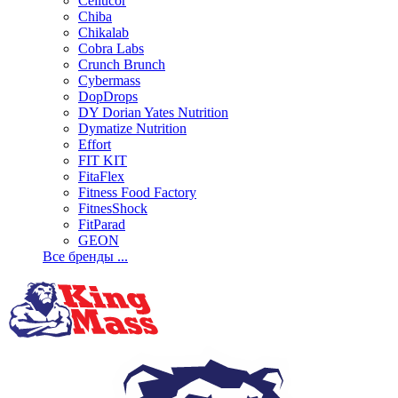
Cellucor
Chiba
Chikalab
Cobra Labs
Crunch Brunch
Cybermass
DopDrops
DY Dorian Yates Nutrition
Dymatize Nutrition
Effort
FIT KIT
FitaFlex
Fitness Food Factory
FitnesShock
FitParad
GEON
Все бренды ...