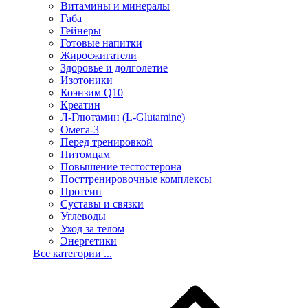
Витамины и минералы
Габа
Гейнеры
Готовые напитки
Жиросжигатели
Здоровье и долголетие
Изотоники
Коэнзим Q10
Креатин
Л-Глютамин (L-Glutamine)
Омега-3
Перед тренировкой
Питомцам
Повышение тестостерона
Посттренировочные комплексы
Протеин
Суставы и связки
Углеводы
Уход за телом
Энергетики
Все категории ...