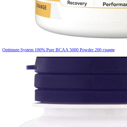
Optimum System 100% Pure BCAA 5000 Powder 200 грамм