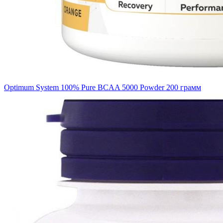
Optimum System 100% Pure BCAA 5000 Powder 200 грамм