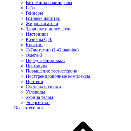
Витамины и минералы
Габа
Гейнеры
Готовые напитки
Жиросжигатели
Здоровье и долголетие
Изотоники
Коэнзим Q10
Креатин
Л-Глютамин (L-Glutamine)
Омега-3
Перед тренировкой
Питомцам
Повышение тестостерона
Посттренировочные комплексы
Протеин
Суставы и связки
Углеводы
Уход за телом
Энергетики
Все категории ...