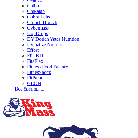
Cellucor
Chiba
Chikalab
Cobra Labs
Crunch Brunch
Cybermass
DopDrops
DY Dorian Yates Nutrition
Dymatize Nutrition
Effort
FIT KIT
FitaFlex
Fitness Food Factory
FitnesShock
FitParad
GEON
Все бренды ...