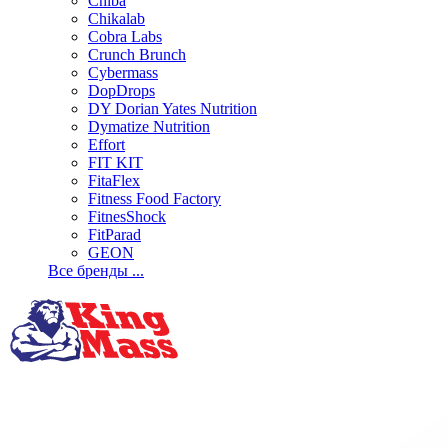
Chiba
Chikalab
Cobra Labs
Crunch Brunch
Cybermass
DopDrops
DY Dorian Yates Nutrition
Dymatize Nutrition
Effort
FIT KIT
FitaFlex
Fitness Food Factory
FitnesShock
FitParad
GEON
Все бренды ...