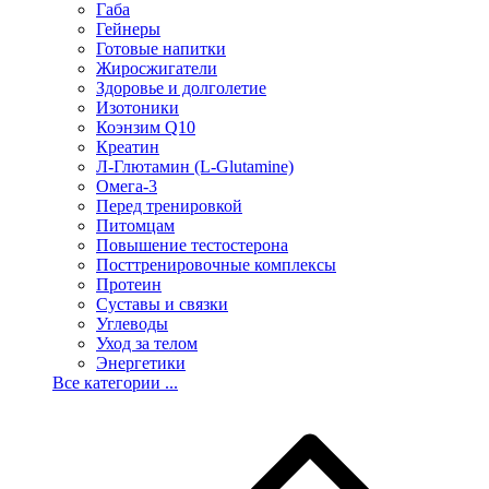
Габа
Гейнеры
Готовые напитки
Жиросжигатели
Здоровье и долголетие
Изотоники
Коэнзим Q10
Креатин
Л-Глютамин (L-Glutamine)
Омега-3
Перед тренировкой
Питомцам
Повышение тестостерона
Посттренировочные комплексы
Протеин
Суставы и связки
Углеводы
Уход за телом
Энергетики
Все категории ...