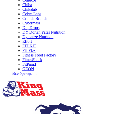
Cellucor
Chiba
Chikalab
Cobra Labs
Crunch Brunch
Cybermass
DopDrops
DY Dorian Yates Nutrition
Dymatize Nutrition
Effort
FIT KIT
FitaFlex
Fitness Food Factory
FitnesShock
FitParad
GEON
Все бренды ...