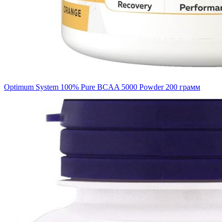
Optimum System 100% Pure BCAA 5000 Powder 200 грамм