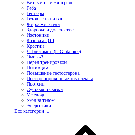
Витамины и минералы
Габа
Гейнеры
Готовые напитки
Жиросжигатели
Здоровье и долголетие
Изотоники
Коэнзим Q10
Креатин
Л-Глютамин (L-Glutamine)
Омега-3
Перед тренировкой
Питомцам
Повышение тестостерона
Посттренировочные комплексы
Протеин
Суставы и связки
Углеводы
Уход за телом
Энергетики
Все категории ...