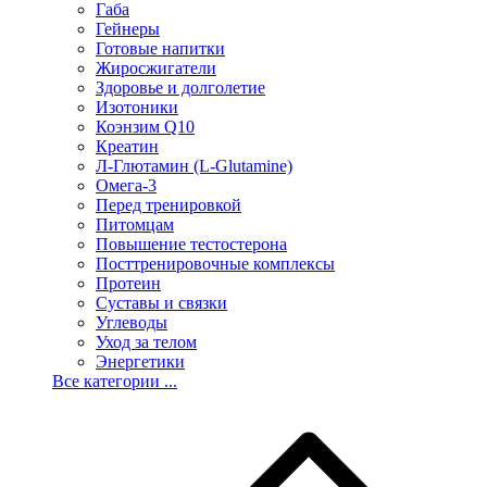
Габа
Гейнеры
Готовые напитки
Жиросжигатели
Здоровье и долголетие
Изотоники
Коэнзим Q10
Креатин
Л-Глютамин (L-Glutamine)
Омега-3
Перед тренировкой
Питомцам
Повышение тестостерона
Посттренировочные комплексы
Протеин
Суставы и связки
Углеводы
Уход за телом
Энергетики
Все категории ...