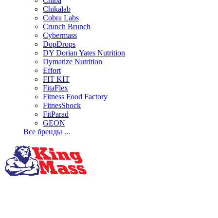
Chiba
Chikalab
Cobra Labs
Crunch Brunch
Cybermass
DopDrops
DY Dorian Yates Nutrition
Dymatize Nutrition
Effort
FIT KIT
FitaFlex
Fitness Food Factory
FitnesShock
FitParad
GEON
Все бренды ...