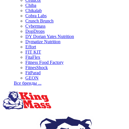
Cellucor
Chiba
Chikalab
Cobra Labs
Crunch Brunch
Cybermass
DopDrops
DY Dorian Yates Nutrition
Dymatize Nutrition
Effort
FIT KIT
FitaFlex
Fitness Food Factory
FitnesShock
FitParad
GEON
Все бренды ...