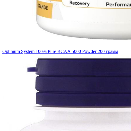
Optimum System 100% Pure BCAA 5000 Powder 200 грамм