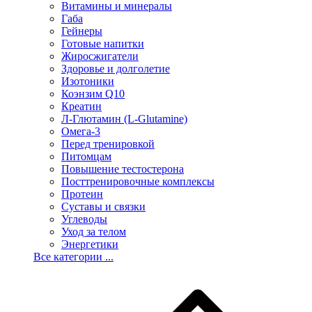
Витамины и минералы
Габа
Гейнеры
Готовые напитки
Жиросжигатели
Здоровье и долголетие
Изотоники
Коэнзим Q10
Креатин
Л-Глютамин (L-Glutamine)
Омега-3
Перед тренировкой
Питомцам
Повышение тестостерона
Посттренировочные комплексы
Протеин
Суставы и связки
Углеводы
Уход за телом
Энергетики
Все категории ...