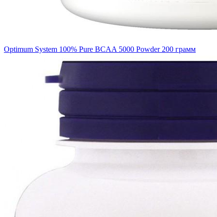
Optimum System 100% Pure BCAA 5000 Powder 200 грамм