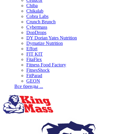
Cellucor
Chiba
Chikalab
Cobra Labs
Crunch Brunch
Cybermass
DopDrops
DY Dorian Yates Nutrition
Dymatize Nutrition
Effort
FIT KIT
FitaFlex
Fitness Food Factory
FitnesShock
FitParad
GEON
Все бренды ...