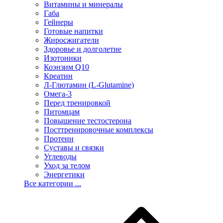
Витамины и минералы
Габа
Гейнеры
Готовые напитки
Жиросжигатели
Здоровье и долголетие
Изотоники
Коэнзим Q10
Креатин
Л-Глютамин (L-Glutamine)
Омега-3
Перед тренировкой
Питомцам
Повышение тестостерона
Посттренировочные комплексы
Протеин
Суставы и связки
Углеводы
Уход за телом
Энергетики
Все категории ...